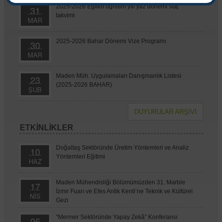
2025-2026 Eğitim öğretim yılı yaz dönemi staj
31
takvimi
MAR
2025-2026 Bahar Dönemi Vize Programı
30
MAR
Maden Müh. Uygulamaları Danışmanlık Listesi
23
(2025-2026 BAHAR)
ŞUB
DUYURULAR ARŞİVİ
ETKİNLİKLER
Doğaltaş Sektöründe Üretim Yöntemleri ve Analiz
10
Yöntemleri Eğitimi
HAZ
Maden Mühendisliği Bölümümüzden 31. Marble
17
İzmir Fuarı ve Efes Antik Kenti’ne Teknik ve Kültürel
NİS
Gezi
“Mermer Sektöründe Yapay Zekâ” Konferansı
06