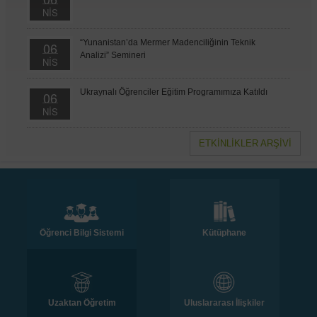
NİS
“Yunanistan’da Mermer Madenciliğinin Teknik
06
Analizi” Semineri
NİS
Ukraynalı Öğrenciler Eğitim Programımıza Katıldı
06
NİS
ETKİNLİKLER ARŞİVİ
Öğrenci Bilgi Sistemi
Kütüphane
Uzaktan Öğretim
Uluslararası İlişkiler