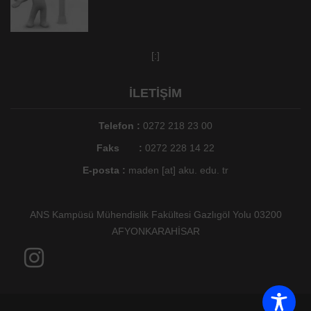
[:]
İLETİŞİM
Telefon :
0272 218 23 00
Faks :
0272 228 14 22
E-posta :
maden [at] aku. edu. tr
ANS Kampüsü Mühendislik Fakültesi Gazlıgöl Yolu 03200
AFYONKARAHİSAR