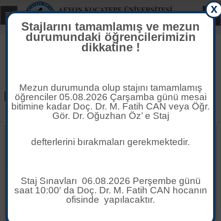
x
AFYON KOCATEPE ÜNİVERSİTESİ
Toggle
Toggl
Maden Mühendisliği Bölümü
global
Stajlarını tamamlamış ve mezun
global
navigation
navig
durumundaki öğrencilerimizin
dikkatine !
Mezun durumunda olup stajını tamamlamış
öğrenciler 05.08.2026 Çarşamba günü mesai
Yer Altı İşletmeciliği
bitimine kadar Doç. Dr. M. Fatih CAN veya Öğr.
Gör. Dr. Oğuzhan Öz’ e Staj
DUYURULAR
defterlerini bırakmaları gerekmektedir.
2025-26 Bahar Dönemi Bütünleme Sınav Programı
24
HAZ
Staj Sınavları 06.08.2026 Perşembe günü
saat 10:00′ da Doç. Dr. M. Fatih CAN hocanın
2025-2026 Bahar Dönemi Final Programı
22
ofisinde yapılacaktır.
MAY