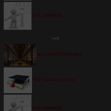
STAJ REHBERİ
[:en]
BÖLÜM KÜTÜPHANESİ
TEZ YAZIM KILAVUZU
STAJ REHBERİ